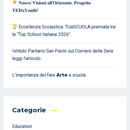
𝐍𝐮𝐨𝐯𝐞 𝐕𝐢𝐬𝐢𝐨𝐧𝐢 𝐚𝐥𝐥’𝐎𝐫𝐢𝐳𝐳𝐨𝐧𝐭𝐞: 𝐏𝐫𝐨𝐠𝐞𝐭𝐭𝐨
𝐓𝐄𝐃𝐱𝐘𝐨𝐮𝐭𝐡!
Eccellenza Scolastica: TUaSCUOLA premiata tra
le “Top School Italiane 2026”
Istituto Paritario San Paolo sul Corriere della Sera:
leggi l’articolo
L’importanza del fare 𝗔𝗿𝘁𝗲 a scuola
Categorie
Education