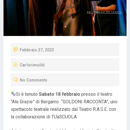
P
Febbraio 27, 2023
O
Carlorimoldi
S
T
No Comments
E
D
Si è tenuto
Sabato 18 febbraio
presso il teatro
O
“Ale Grazie” di Bergamo “GOLDONI RACCONTA”, uno
N
spettacolo teatrale realizzato dal Teatro R.A.S.E. con
la collaborazione di TUaSCUOLA.