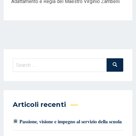
Adattamento e Regia del Maestro Virginio Zambelli
Search
Search
for:
Articoli recenti
𝐏𝐚𝐬𝐬𝐢𝐨𝐧𝐞, 𝐯𝐢𝐬𝐢𝐨𝐧𝐞 𝐞 𝐢𝐦𝐩𝐞𝐠𝐧𝐨 𝐚𝐥 𝐬𝐞𝐫𝐯𝐢𝐳𝐢𝐨 𝐝𝐞𝐥𝐥𝐚 𝐬𝐜𝐮𝐨𝐥𝐚.